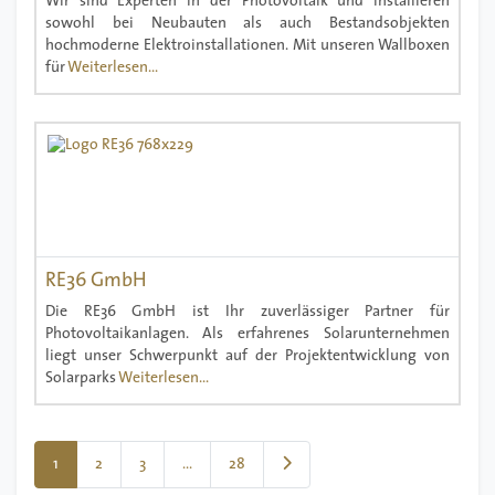
Wir sind Experten in der Photovoltaik und installieren
sowohl bei Neubauten als auch Bestandsobjekten
hochmoderne Elektroinstallationen. Mit unseren Wallboxen
für
Weiterlesen...
RE36 GmbH
Die RE36 GmbH ist Ihr zuverlässiger Partner für
Photovoltaikanlagen. Als erfahrenes Solarunternehmen
liegt unser Schwerpunkt auf der Projektentwicklung von
Solarparks
Weiterlesen...
Posts navigation
Ältere Beiträge
1
2
3
…
28