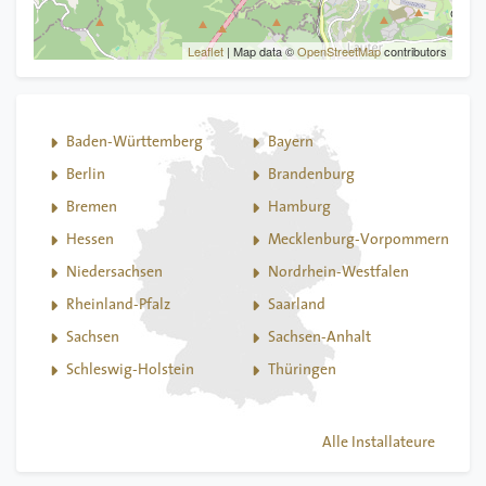
Leaflet
| Map data ©
OpenStreetMap
contributors
Baden-Württemberg
Bayern
Berlin
Brandenburg
Bremen
Hamburg
Hessen
Mecklenburg-Vorpommern
Niedersachsen
Nordrhein-Westfalen
Rheinland-Pfalz
Saarland
Sachsen
Sachsen-Anhalt
Schleswig-Holstein
Thüringen
Alle Installateure