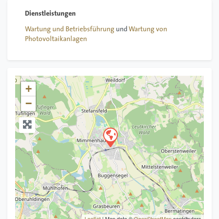
Wartung und Betriebsführung
und
Wartung von
Photovoltaikanlagen
+
−
Leaflet
| Map data ©
OpenStreetMap
contributors